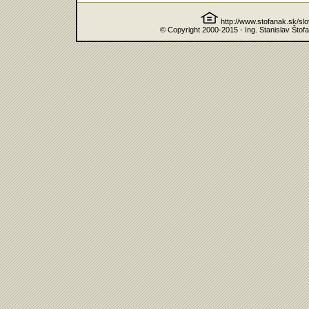
http://www.stofanak.sk/sl
© Copyright 2000-2015 - Ing. Stanislav Štof