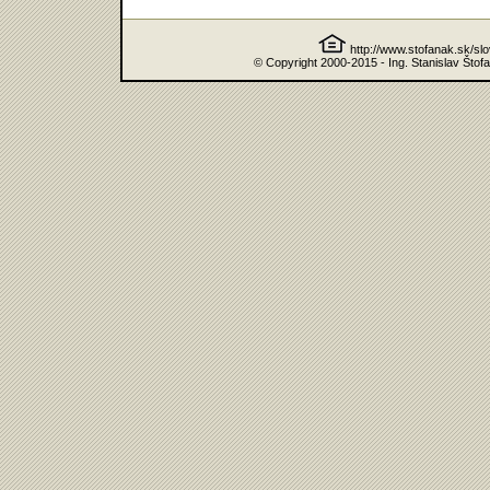
http://www.stofanak.sk/sl
© Copyright 2000-2015 - Ing. Stanislav Štof