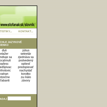
TISTIKY...
KONTAKT...
CHLE JAZYKOVÉ
IENKO
ďuli
július
etažer
sekretár
ndluje sa
zjednáva sa
bcahnuti
podvedený
opĺesc
opliesť
edšpivac
predspievať
rihotovic
nachystať
vahan
korytko
vdzečne
za málo
žľabanti
závory
ADAJ