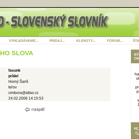
VYHĽADÁVANIE...
PRIDAJ...
KLENOTY...
FÓRUM...
ŠTA
ÉHO SLOVA
RÝ
OK
fasunk
ha
prídel
o
Horný Šariš
teľov
pr
p
cimbora@atlas.cz
24.02.2006 14:15:53
HĽ