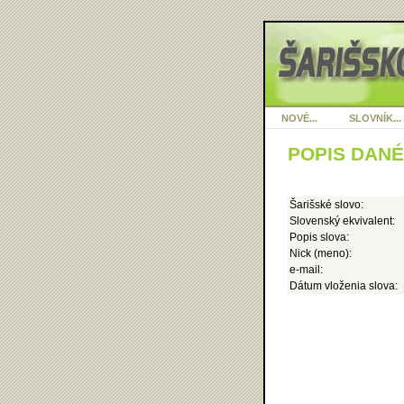
NOVÉ...
SLOVNÍK...
POPIS DAN
Šarišské slovo:
Slovenský ekvivalent:
Popis slova:
Nick (meno):
e-mail:
Dátum vloženia slova: