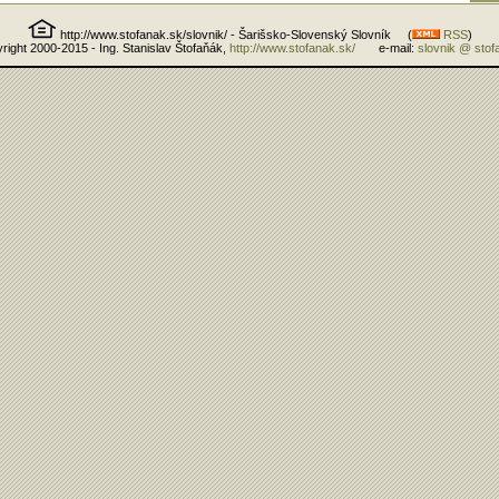
http://www.stofanak.sk/slovnik/ - Šarišsko-Slovenský Slovník (
RSS
)
right 2000-2015 - Ing. Stanislav Štofaňák,
http://www.stofanak.sk/
e-mail:
slovnik @ stof