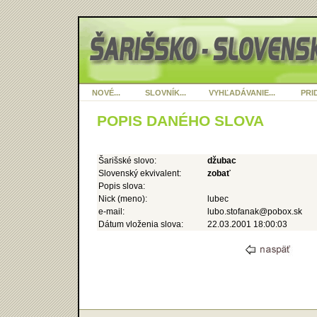
NOVÉ...
SLOVNÍK...
VYHĽADÁVANIE...
PRID
POPIS DANÉHO SLOVA
Šarišské slovo:
džubac
Slovenský ekvivalent:
zobať
Popis slova:
Nick (meno):
lubec
e-mail:
lubo.stofanak@pobox.sk
Dátum vloženia slova:
22.03.2001 18:00:03