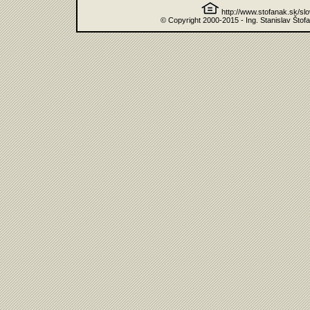
http://www.stofanak.sk/sl
© Copyright 2000-2015 - Ing. Stanislav Štof