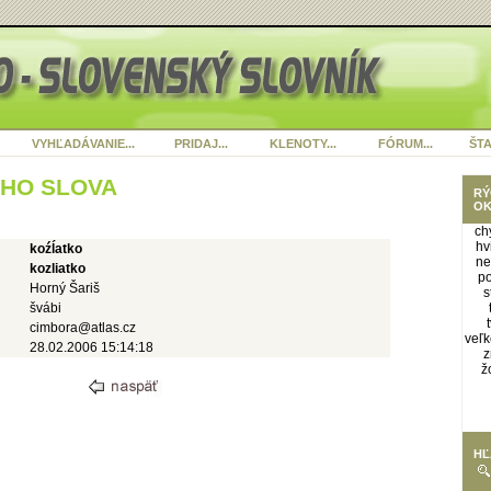
VYHĽADÁVANIE...
PRIDAJ...
KLENOTY...
FÓRUM...
ŠTA
ÉHO SLOVA
RÝ
OK
ch
hv
koźĺatko
ne
kozliatko
p
Horný Šariš
s
švábi
cimbora@atlas.cz
veľk
28.02.2006 15:14:18
z
ž
HĽ