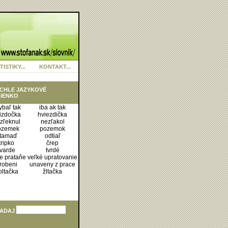
TISTIKY...
KONTAKT...
CHLE JAZYKOVÉ
IENKO
ybaľ tak
iba ak tak
izdočka
hviezdička
zľeknul
nezľakol
ozemek
pozemok
tamaď
odtiaľ
tripko
črep
tvarde
tvrdé
e prataňe
veľké upratovanie
robeni
unaveny z prace
oltačka
žltačka
ADAJ