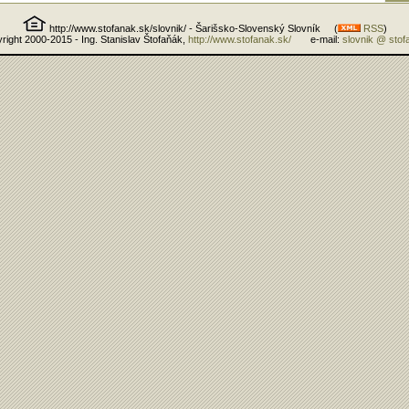
http://www.stofanak.sk/slovnik/ - Šarišsko-Slovenský Slovník (
RSS
)
right 2000-2015 - Ing. Stanislav Štofaňák,
http://www.stofanak.sk/
e-mail:
slovnik @ stof