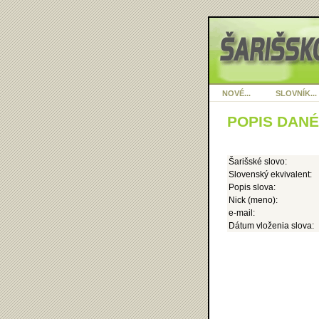
NOVÉ...
SLOVNÍK...
POPIS DAN
Šarišské slovo:
Slovenský ekvivalent:
Popis slova:
Nick (meno):
e-mail:
Dátum vloženia slova: