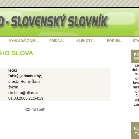
VYHĽADÁVANIE...
PRIDAJ...
KLENOTY...
FÓRUM...
ŠTA
ÉHO SLOVA
RÝ
OK
če
dob
ĺegki
fu
ľahký, jednoduchý,
gl
prostý, Horný Šariš
ke
žvofik
nas
ot
cimbora@atlas.cz
š
01.03.2006 21:54:19
vi
zm
HĽ