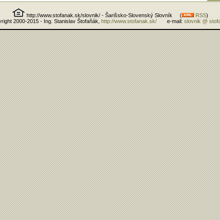
http://www.stofanak.sk/slovnik/ - Šarišsko-Slovenský Slovník (
RSS
)
right 2000-2015 - Ing. Stanislav Štofaňák,
http://www.stofanak.sk/
e-mail:
slovnik @ stof