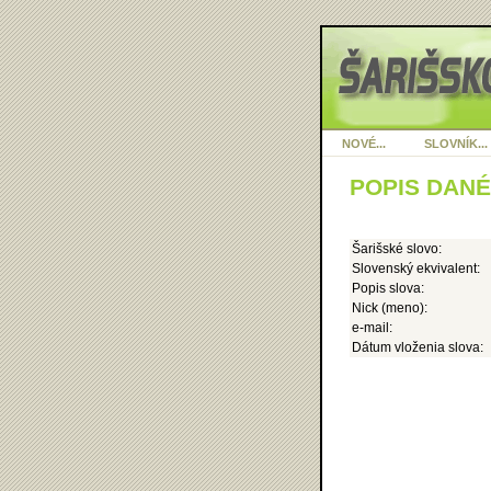
NOVÉ...
SLOVNÍK...
POPIS DAN
Šarišské slovo:
Slovenský ekvivalent:
Popis slova:
Nick (meno):
e-mail:
Dátum vloženia slova: