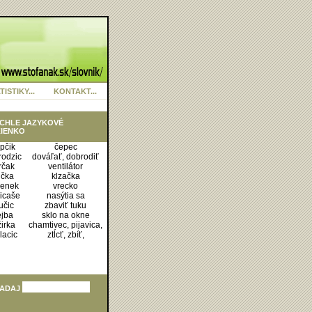
TISTIKY...
KONTAKT...
CHLE JAZYKOVÉ
IENKO
pčik
čepec
rodzic
dováľať, dobrodiť
rčak
ventilátor
ička
klzačka
šenek
vrecko
icaše
nasýtia sa
učic
zbaviť tuku
ejba
sklo na okne
žirka
chamtivec, pijavica,
lacic
ztĺcť, zbíť,
ADAJ