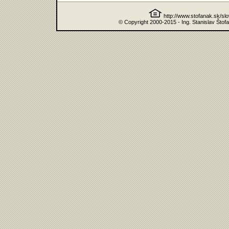
http://www.stofanak.sk/sl
© Copyright 2000-2015 - Ing. Stanislav Štof