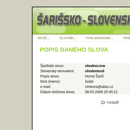
NOVÉ...
SLOVNÍK...
VYHĽADÁVANIE...
PRID
POPIS DANÉHO SLOVA
Šarišské slovo:
ohodnocene
Slovenský ekvivalent:
ohodnotené
Popis slova:
Horný Šariš
Nick (meno):
švábi
e-mail:
cimbora@atlas.cz
Dátum vloženia slova:
08.03.2006 20:45:21