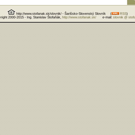
http://www.stofanak.sk/slovnik/ - Šarišsko-Slovenský Slovník (
RSS
)
right 2000-2015 - Ing. Stanislav Štofaňák,
http://www.stofanak.sk/
e-mail:
slovnik @ stof