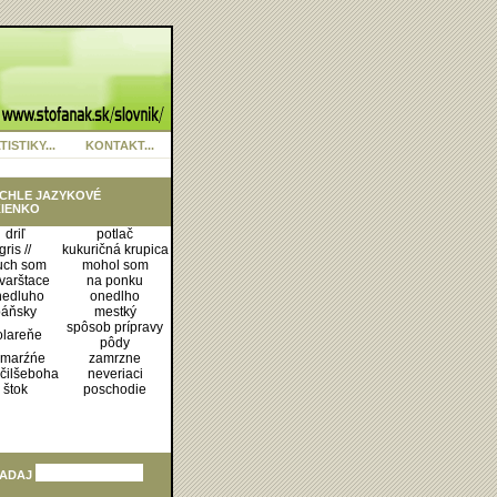
TISTIKY...
KONTAKT...
CHLE JAZYKOVÉ
IENKO
driľ
potlač
gris //
kukuričná krupica
ch som
mohol som
varštace
na ponku
nedluho
onedlho
páňsky
mestký
spôsob prípravy
olareňe
pôdy
marźńe
zamrzne
čilšeboha
neveriaci
štok
poschodie
ADAJ