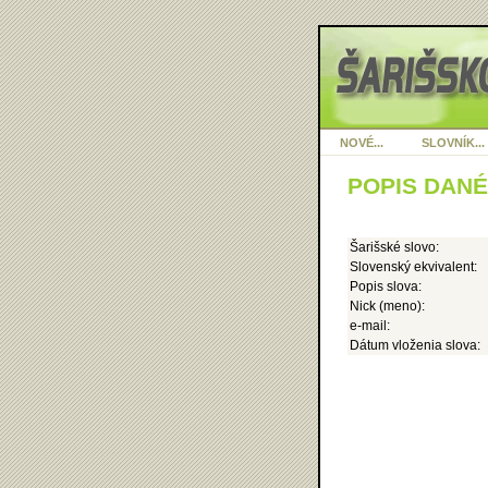
NOVÉ...
SLOVNÍK...
POPIS DAN
Šarišské slovo:
Slovenský ekvivalent:
Popis slova:
Nick (meno):
e-mail:
Dátum vloženia slova: