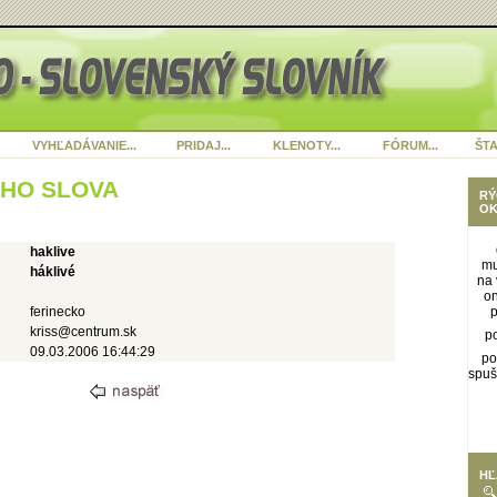
VYHĽADÁVANIE...
PRIDAJ...
KLENOTY...
FÓRUM...
ŠTA
ÉHO SLOVA
RÝ
OK
haklive
mu
háklivé
na 
o
ferinecko
kriss@centrum.sk
p
09.03.2006 16:44:29
po
spuš
HĽ