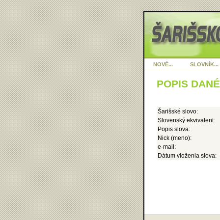
NOVÉ...
SLOVNÍK...
POPIS DAN
Šarišské slovo:
Slovenský ekvivalent:
Popis slova:
Nick (meno):
e-mail:
Dátum vloženia slova: