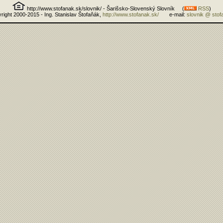
http://www.stofanak.sk/slovnik/ - Šarišsko-Slovenský Slovník (
RSS
)
right 2000-2015 - Ing. Stanislav Štofaňák,
http://www.stofanak.sk/
e-mail:
slovnik @ stof