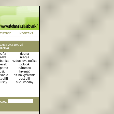
TISTIKY...
KONTAKT...
CHLE JAZYKOVÉ
IENKO
edňa
debna
jaška
niečija
obertka
vzduchova puška
reček
potôčik
rperec
náramok
uśic
hryznúť
rkadlo
niť na vyšívanie
treľiľi
odstrelili
lušny
súci, vhodný
ADAJ