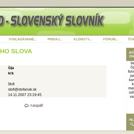
VYHĽADÁVANIE...
PRIDAJ...
KLENOTY...
FÓRUM...
ŠTA
ÉHO SLOVA
RÝ
OK
b
či
šija
ful
krk
ja
ka
štofi
k
me
stofi@stofanak.sk
odš
14.11.2007 23:19:45
va
HĽ