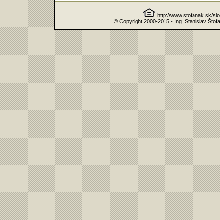
http://www.stofanak.sk/sl
© Copyright 2000-2015 - Ing. Stanislav Štof