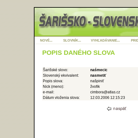
NOVÉ...
SLOVNÍK...
VYHĽADÁVANIE...
PRID
POPIS DANÉHO SLOVA
Šarišské slovo:
naśmecic
Slovenský ekvivalent:
nasmetiť
Popis slova:
našpiniť
Nick (meno):
žvofik
e-mail:
cimbora@atlas.cz
Dátum vloženia slova:
12.03.2006 12:15:23