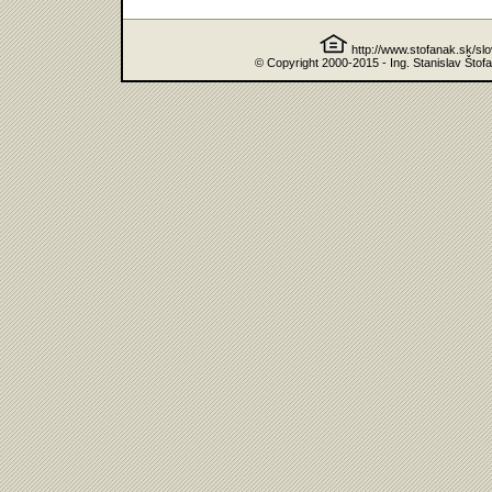
http://www.stofanak.sk/sl
© Copyright 2000-2015 - Ing. Stanislav Štof