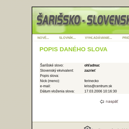
NOVÉ...
SLOVNÍK...
VYHĽADÁVANIE...
PRID
POPIS DANÉHO SLOVA
Šarišské slovo:
ohľadnuc
Slovenský ekvivalent:
zazrieť
Popis slova:
Nick (meno):
ferinecko
e-mail:
kriss@centrum.sk
Dátum vloženia slova:
17.03.2006 10:16:30