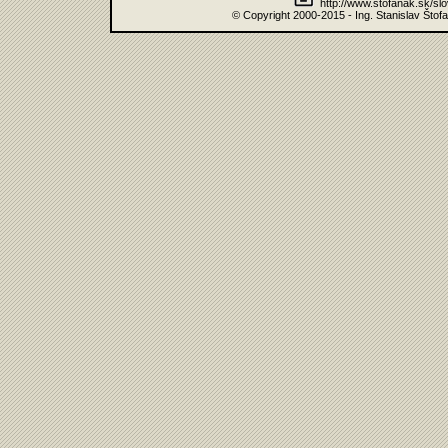
http://www.stofanak.sk/sl
© Copyright 2000-2015 - Ing. Stanislav Štof