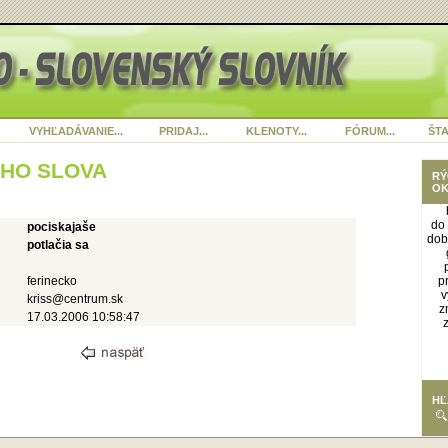
VYHĽADÁVANIE...
PRIDAJ...
KLENOTY...
FÓRUM...
ŠTA
ÉHO SLOVA
RÝ
OK
do 
pociskajaše
dob
potlačia sa
ferinecko
pr
v
kriss@centrum.sk
z
17.03.2006 10:58:47
HĽ