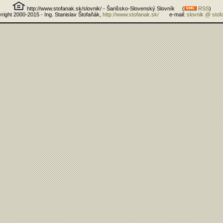
http://www.stofanak.sk/slovnik/ - Šarišsko-Slovenský Slovník (
RSS
)
right 2000-2015 - Ing. Stanislav Štofaňák,
http://www.stofanak.sk/
e-mail:
slovnik @ stof