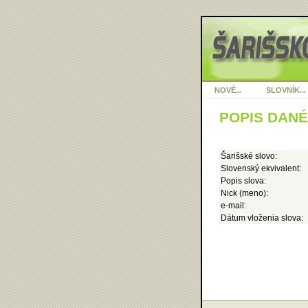
NOVÉ...
SLOVNÍK...
POPIS DAN
Šarišské slovo:
Slovenský ekvivalent:
Popis slova:
Nick (meno):
e-mail:
Dátum vloženia slova: