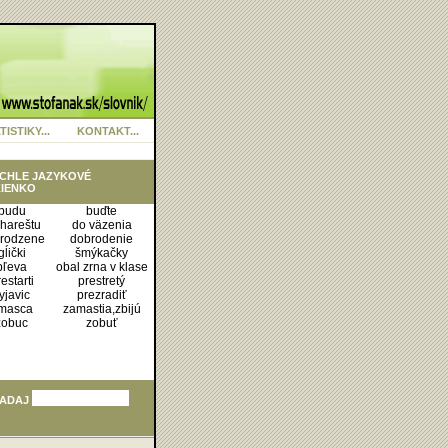
TISTIKY...
KONTAKT...
CHLE JAZYKOVÉ
IENKO
budu
buďte
hareštu
do väzenia
rodzene
dobrodenie
gĺički
šmýkačky
pľeva
obal zrna v klase
estarti
prestretý
yjavic
prezradiť
masca
zamastia,zbijú
zobuc
zobuť
ADAJ