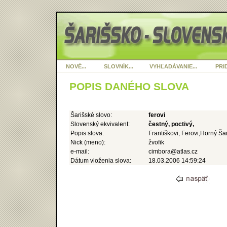
NOVÉ...
SLOVNÍK...
VYHĽADÁVANIE...
PRID
POPIS DANÉHO SLOVA
Šarišské slovo:
ferovi
Slovenský ekvivalent:
čestný, poctivý,
Popis slova:
Františkovi, Ferovi,Horný Ša
Nick (meno):
žvofik
e-mail:
cimbora@atlas.cz
Dátum vloženia slova:
18.03.2006 14:59:24