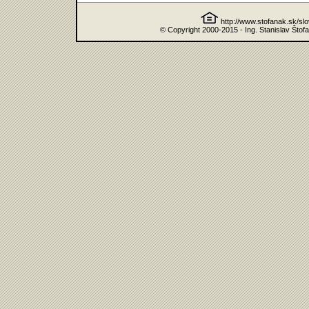
http://www.stofanak.sk/sl
© Copyright 2000-2015 - Ing. Stanislav Štof