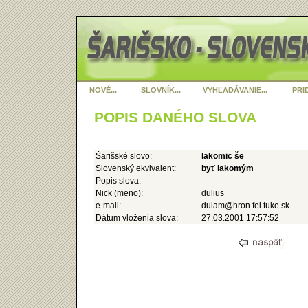
NOVÉ...
SLOVNÍK...
VYHĽADÁVANIE...
PRID
POPIS DANÉHO SLOVA
Šarišské slovo:
lakomic še
Slovenský ekvivalent:
byť lakomým
Popis slova:
Nick (meno):
dulius
e-mail:
dulam@hron.fei.tuke.sk
Dátum vloženia slova:
27.03.2001 17:57:52