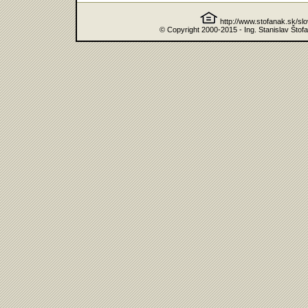
http://www.stofanak.sk/sl
© Copyright 2000-2015 - Ing. Stanislav Štof