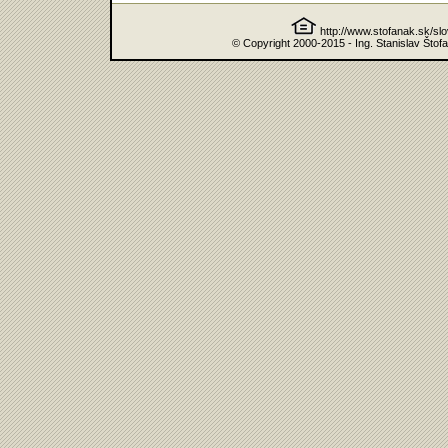
http://www.stofanak.sk/sl
© Copyright 2000-2015 - Ing. Stanislav Štof