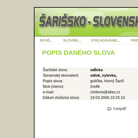
NOVÉ...
SLOVNÍK...
VYHĽADÁVANIE...
PRID
POPIS DANÉHO SLOVA
Šarišské slovo:
odĺivka
Slovenský ekvivalent:
odtok, vylevka,
Popis slova:
gulička, Horný Šariš
Nick (meno):
žvofik
e-mail:
cimbora@atlas.cz
Dátum vloženia slova:
19.03.2006 10:25:10