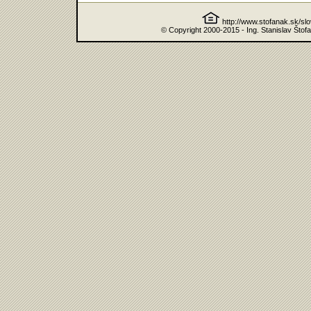
http://www.stofanak.sk/sl
© Copyright 2000-2015 - Ing. Stanislav Štof