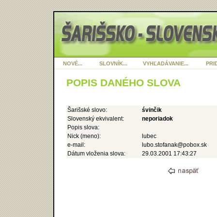
NOVÉ...
SLOVNÍK...
VYHĽADÁVANIE...
PRID
POPIS DANÉHO SLOVA
Šarišské slovo:
śvinčik
Slovenský ekvivalent:
neporiadok
Popis slova:
Nick (meno):
lubec
e-mail:
lubo.stofanak@pobox.sk
Dátum vloženia slova:
29.03.2001 17:43:27