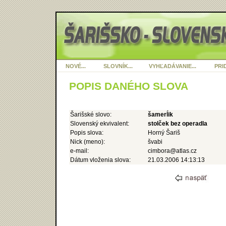
NOVÉ...
SLOVNÍK...
VYHĽADÁVANIE...
PRID
POPIS DANÉHO SLOVA
Šarišské slovo:
šamerĺik
Slovenský ekvivalent:
stolček bez operadla
Popis slova:
Horný Šariš
Nick (meno):
švabi
e-mail:
cimbora@atlas.cz
Dátum vloženia slova:
21.03.2006 14:13:13