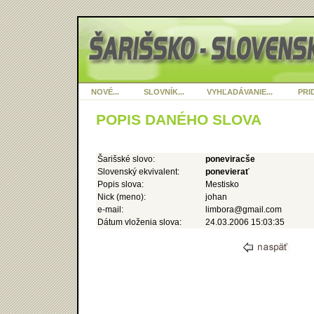
NOVÉ...
SLOVNÍK...
VYHĽADÁVANIE...
PRID
POPIS DANÉHO SLOVA
Šarišské slovo:
poneviracše
Slovenský ekvivalent:
ponevierať
Popis slova:
Mestisko
Nick (meno):
johan
e-mail:
limbora@gmail.com
Dátum vloženia slova:
24.03.2006 15:03:35