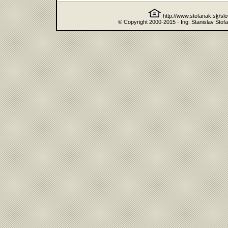
http://www.stofanak.sk/sl
© Copyright 2000-2015 - Ing. Stanislav Štof