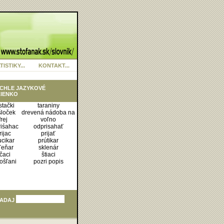
TISTIKY...
KONTAKT...
CHLE JAZYKOVÉ
IENKO
stački
taraniny
šloček
drevená nádoba na
frej
voľno
riśahac
odprisahať
rijac
prijať
ucikar
prútikar
ľeňar
sklenár
čaci
štiaci
ošľani
pozri popis
ADAJ