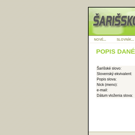
NOVÉ...
SLOVNÍK...
POPIS DAN
Šarišské slovo:
Slovenský ekvivalent:
Popis slova:
Nick (meno):
e-mail:
Dátum vloženia slova: