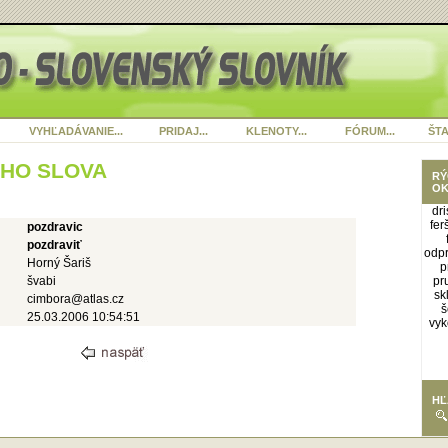
VYHĽADÁVANIE...
PRIDAJ...
KLENOTY...
FÓRUM...
ŠTA
ÉHO SLOVA
RÝ
OK
dri
fer
pozdravic
pozdraviť
odp
Horný Šariš
p
švabi
pr
sk
cimbora@atlas.cz
š
25.03.2006 10:54:51
vyk
HĽ