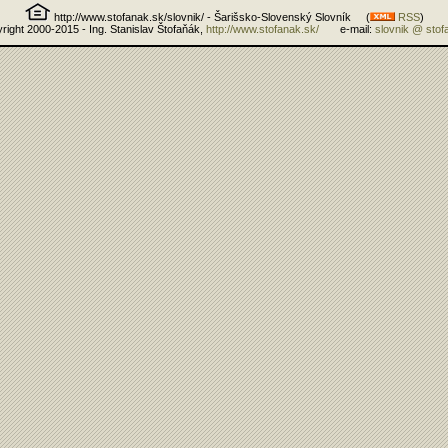
http://www.stofanak.sk/slovnik/ - Šarišsko-Slovenský Slovník (
RSS
)
right 2000-2015 - Ing. Stanislav Štofaňák,
http://www.stofanak.sk/
e-mail:
slovnik @ stof