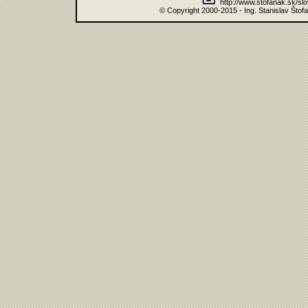
http://www.stofanak.sk/sl
© Copyright 2000-2015 - Ing. Stanislav Štof