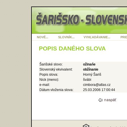
NOVÉ...
SLOVNÍK...
VYHĽADÁVANIE...
PRID
POPIS DANÉHO SLOVA
Šarišské slovo:
ožinańe
Slovenský ekvivalent:
obžínanie
Popis slova:
Horný Šariš
Nick (meno):
švábi
e-mail:
cimbora@atlas.cz
Dátum vloženia slova:
25.03.2006 17:00:44