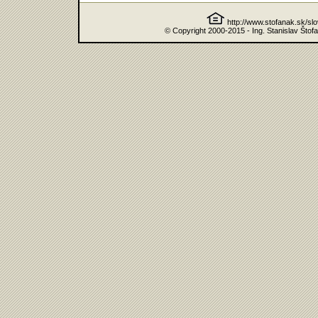
http://www.stofanak.sk/sl
© Copyright 2000-2015 - Ing. Stanislav Štof