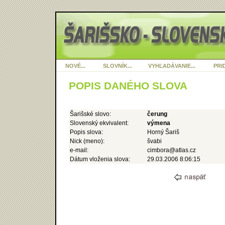
NOVÉ...
SLOVNÍK...
VYHĽADÁVANIE...
PRID
POPIS DANÉHO SLOVA
Šarišské slovo:
čerung
Slovenský ekvivalent:
výmena
Popis slova:
Horný Šariš
Nick (meno):
švabi
e-mail:
cimbora@atlas.cz
Dátum vloženia slova:
29.03.2006 8:06:15