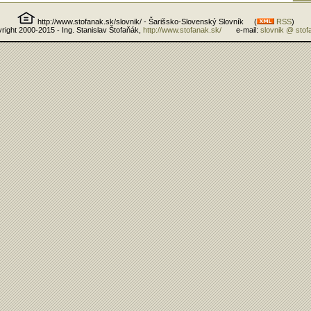
http://www.stofanak.sk/slovnik/ - Šarišsko-Slovenský Slovník (
RSS
)
right 2000-2015 - Ing. Stanislav Štofaňák,
http://www.stofanak.sk/
e-mail:
slovnik @ stof