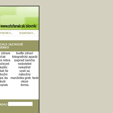
TISTIKY...
KONTAKT...
CHLE JAZYKOVÉ
IENKO
 zdrave
buďte zdraví
oťak
fotografický aparát
e rebra
papraď samčia
oľeceli
nedoleteli
kaśĺic
nekašľať
ali še
vzali sa
božni
nábožný
pa´da
manželka grek. farár
kuši
okúsi
hanek
forma
ADAJ