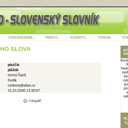
VYHĽADÁVANIE...
PRIDAJ...
KLENOTY...
FÓRUM...
ŠTA
ÉHO SLOVA
RÝ
OK
buce
f
plaśčik
hadz
pláštik
ned
Horný Šariš
ńe
žvofik
odd
po
cimbora@atlas.cz
po
31.03.2006 13:30:07
s
va
HĽ