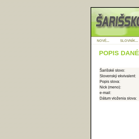
NOVÉ...
SLOVNÍK...
POPIS DAN
Šarišské slovo:
Slovenský ekvivalent:
Popis slova:
Nick (meno):
e-mail:
Dátum vloženia slova: