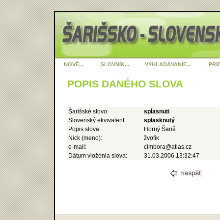
NOVÉ...
SLOVNÍK...
VYHĽADÁVANIE...
PRID
POPIS DANÉHO SLOVA
Šarišské slovo:
spĺasnuti
Slovenský ekvivalent:
splasknutý
Popis slova:
Horný Šariš
Nick (meno):
žvofik
e-mail:
cimbora@atlas.cz
Dátum vloženia slova:
31.03.2006 13:32:47