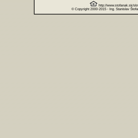
http://www.stofanak.sk/sl
© Copyright 2000-2015 - Ing. Stanislav Štof