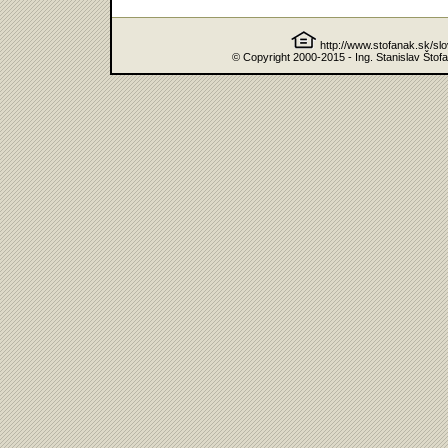
http://www.stofanak.sk/sl
© Copyright 2000-2015 - Ing. Stanislav Štof