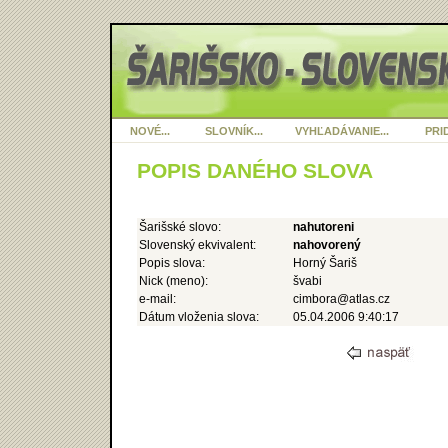
NOVÉ...
SLOVNÍK...
VYHĽADÁVANIE...
PRID
POPIS DANÉHO SLOVA
Šarišské slovo:
nahutoreni
Slovenský ekvivalent:
nahovorený
Popis slova:
Horný Šariš
Nick (meno):
švabi
e-mail:
cimbora@atlas.cz
Dátum vloženia slova:
05.04.2006 9:40:17