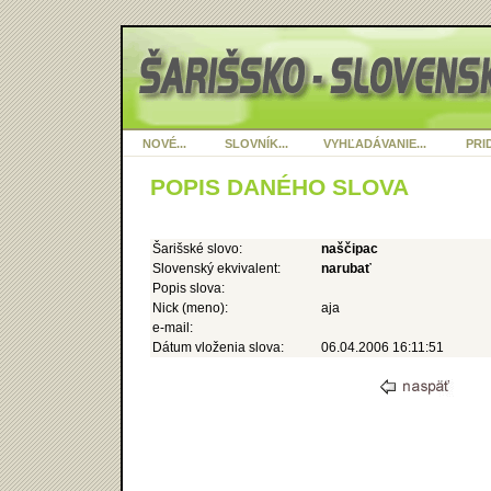
NOVÉ...
SLOVNÍK...
VYHĽADÁVANIE...
PRID
POPIS DANÉHO SLOVA
Šarišské slovo:
naščipac
Slovenský ekvivalent:
narubať
Popis slova:
Nick (meno):
aja
e-mail:
Dátum vloženia slova:
06.04.2006 16:11:51