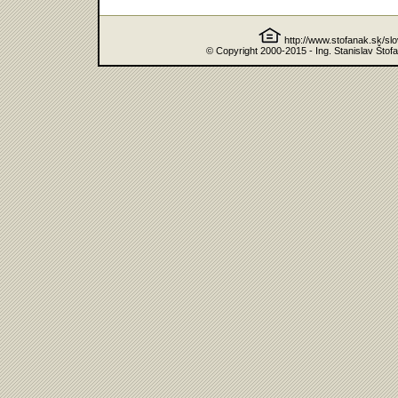
http://www.stofanak.sk/sl
© Copyright 2000-2015 - Ing. Stanislav Štof