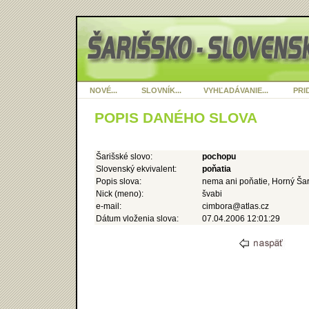
NOVÉ...
SLOVNÍK...
VYHĽADÁVANIE...
PRID
POPIS DANÉHO SLOVA
Šarišské slovo:
pochopu
Slovenský ekvivalent:
poňatia
Popis slova:
nema ani poňatie, Horný Šar
Nick (meno):
švabi
e-mail:
cimbora@atlas.cz
Dátum vloženia slova:
07.04.2006 12:01:29