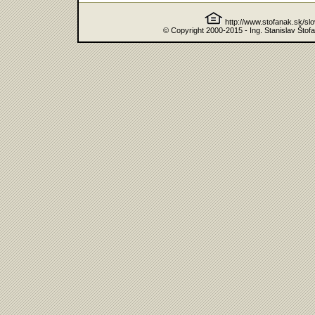
http://www.stofanak.sk/sl
© Copyright 2000-2015 - Ing. Stanislav Štof