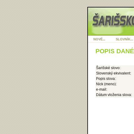
NOVÉ...
SLOVNÍK...
POPIS DAN
Šarišské slovo:
Slovenský ekvivalent:
Popis slova:
Nick (meno):
e-mail:
Dátum vloženia slova: