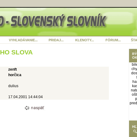
VYHĽADÁVANIE...
PRIDAJ...
KLENOTY...
FÓRUM...
ŠTA
ÉHO SLOVA
RÝ
OK
bil
chy
zenft
dos
horčica
ha
dulius
ka
nat
ošt
17.04.2001 14:44:04
p
pred
HĽ