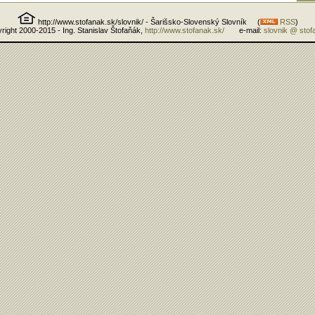
http://www.stofanak.sk/slovnik/ - Šarišsko-Slovenský Slovník (
RSS
)
right 2000-2015 - Ing. Stanislav Štofaňák,
http://www.stofanak.sk/
e-mail:
slovnik @ stof