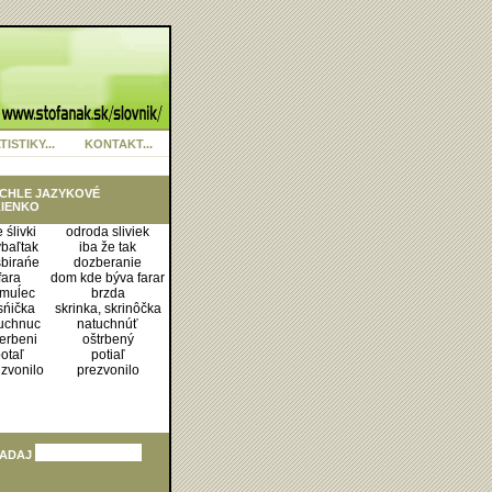
TISTIKY...
KONTAKT...
CHLE JAZYKOVÉ
IENKO
e ślivki
odroda sliviek
baľtak
iba že tak
birańe
dozberanie
fara
dom kde býva farar
muĺec
brzda
sńička
skrinka, skrinôčka
uchnuc
natuchnúť
erbeni
oštrbený
otaľ
potiaľ
zvonilo
prezvonilo
ADAJ