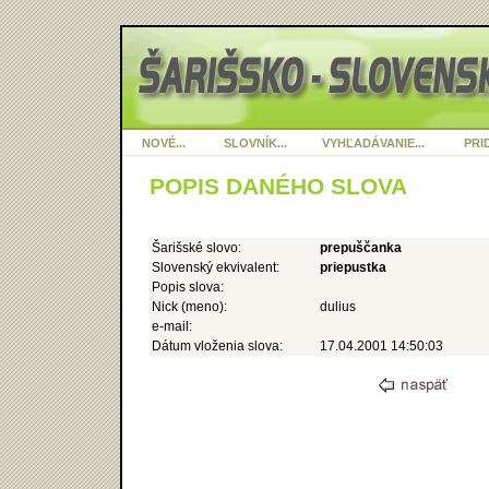
NOVÉ...
SLOVNÍK...
VYHĽADÁVANIE...
PRID
POPIS DANÉHO SLOVA
Šarišské slovo:
prepuščanka
Slovenský ekvivalent:
priepustka
Popis slova:
Nick (meno):
dulius
e-mail:
Dátum vloženia slova:
17.04.2001 14:50:03