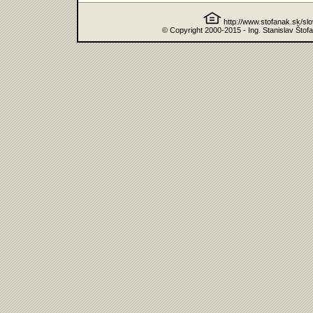
http://www.stofanak.sk/sl
© Copyright 2000-2015 - Ing. Stanislav Štof