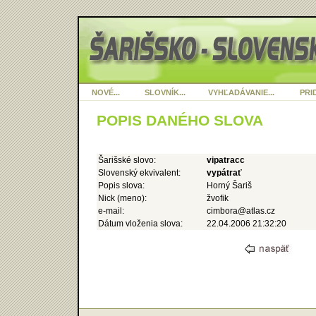
NOVÉ...
SLOVNÍK...
VYHĽADÁVANIE...
PRID
POPIS DANÉHO SLOVA
Šarišské slovo:
vipatracc
Slovenský ekvivalent:
vypátrať
Popis slova:
Horný Šariš
Nick (meno):
žvofik
e-mail:
cimbora@atlas.cz
Dátum vloženia slova:
22.04.2006 21:32:20