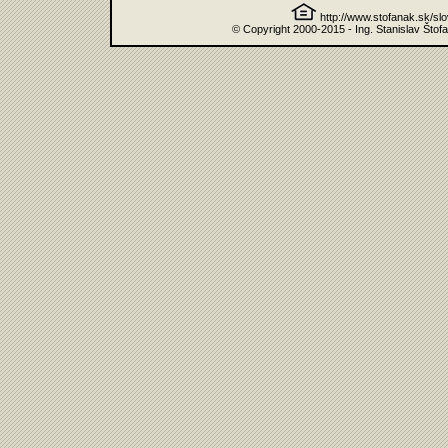
http://www.stofanak.sk/sl
© Copyright 2000-2015 - Ing. Stanislav Štof