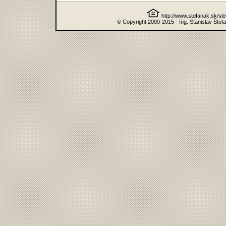
http://www.stofanak.sk/sl
© Copyright 2000-2015 - Ing. Stanislav Štof