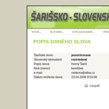
NOVÉ...
SLOVNÍK...
VYHĽADÁVANIE...
PRID
POPIS DANÉHO SLOVA
Šarišské slovo:
posortirovane
Slovenský ekvivalent:
roztriedené
Popis slova:
Horný Šariš
Nick (meno):
kereštvej
e-mail:
cimbora@atlas.cz
Dátum vloženia slova:
23.04.2006 9:53:06