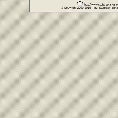
http://www.stofanak.sk/sl
© Copyright 2000-2015 - Ing. Stanislav Štof