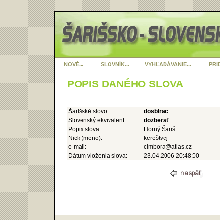
NOVÉ...
SLOVNÍK...
VYHĽADÁVANIE...
PRID
POPIS DANÉHO SLOVA
Šarišské slovo:
dosbirac
Slovenský ekvivalent:
dozberať
Popis slova:
Horný Šariš
Nick (meno):
kereštvej
e-mail:
cimbora@atlas.cz
Dátum vloženia slova:
23.04.2006 20:48:00