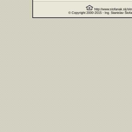
http://www.stofanak.sk/sl
© Copyright 2000-2015 - Ing. Stanislav Štof