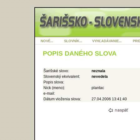
NOVÉ...
SLOVNÍK...
VYHĽADÁVANIE...
PRID
POPIS DANÉHO SLOVA
Šarišské slovo:
neznala
Slovenský ekvivalent:
nevedela
Popis slova:
Nick (meno):
plantac
e-mail:
Dátum vloženia slova:
27.04.2006 13:41:40