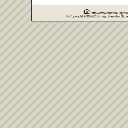
http://www.stofanak.sk/sl
© Copyright 2000-2015 - Ing. Stanislav Štof