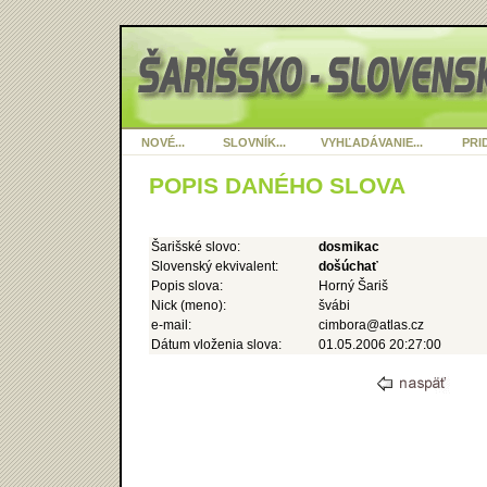
NOVÉ...
SLOVNÍK...
VYHĽADÁVANIE...
PRID
POPIS DANÉHO SLOVA
Šarišské slovo:
dosmikac
Slovenský ekvivalent:
došúchať
Popis slova:
Horný Šariš
Nick (meno):
švábi
e-mail:
cimbora@atlas.cz
Dátum vloženia slova:
01.05.2006 20:27:00