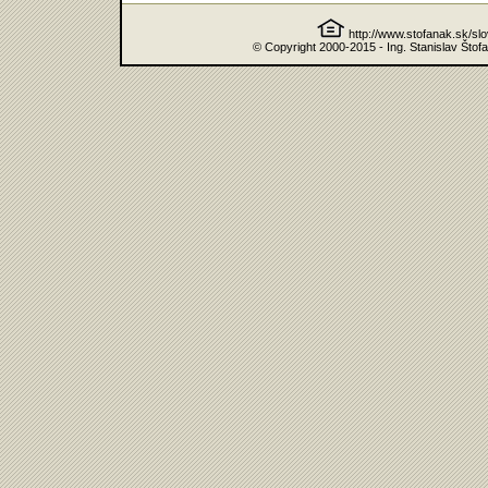
http://www.stofanak.sk/sl
© Copyright 2000-2015 - Ing. Stanislav Štof