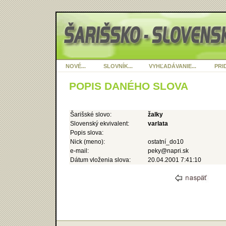
NOVÉ...
SLOVNÍK...
VYHĽADÁVANIE...
PRID
POPIS DANÉHO SLOVA
Šarišské slovo:
žalky
Slovenský ekvivalent:
varlata
Popis slova:
Nick (meno):
ostatní_do10
e-mail:
peky@napri.sk
Dátum vloženia slova:
20.04.2001 7:41:10