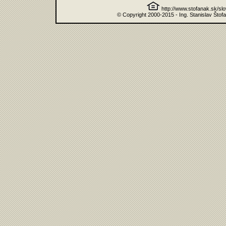
http://www.stofanak.sk/sl
© Copyright 2000-2015 - Ing. Stanislav Štof