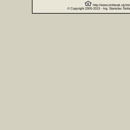
http://www.stofanak.sk/sl
© Copyright 2000-2015 - Ing. Stanislav Štof