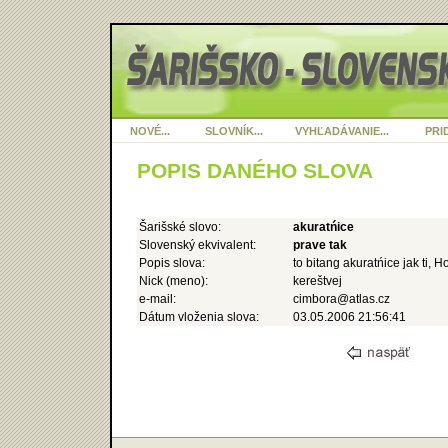
NOVÉ...
SLOVNÍK...
VYHĽADÁVANIE...
PRID
POPIS DANÉHO SLOVA
Šarišské slovo:
akuratńice
Slovenský ekvivalent:
prave tak
Popis slova:
to bitang akuratńice jak ti, H
Nick (meno):
kereštvej
e-mail:
cimbora@atlas.cz
Dátum vloženia slova:
03.05.2006 21:56:41