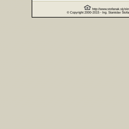
http://www.stofanak.sk/sl
© Copyright 2000-2015 - Ing. Stanislav Štof