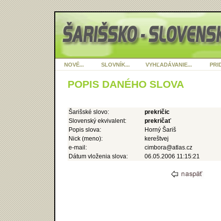
NOVÉ...
SLOVNÍK...
VYHĽADÁVANIE...
PRID
POPIS DANÉHO SLOVA
Šarišské slovo:
prekričic
Slovenský ekvivalent:
prekričať
Popis slova:
Horný Šariš
Nick (meno):
kereštvej
e-mail:
cimbora@atlas.cz
Dátum vloženia slova:
06.05.2006 11:15:21