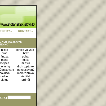
TISTIKY...
KONTAKT...
CHLE JAZYKOVÉ
IENKO
biltko
bielko vo vajci,
brac
brať
findza
pohar
masc
masť
mejsca
miesta
meltonky
druh topánok
žontkovani
pokúskovaný
pokrifka
malá žihľava,
raditel
riaditeľ
sknúc
prdnúť
ADAJ