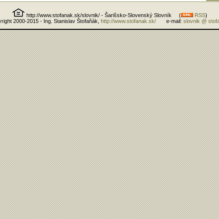
http://www.stofanak.sk/slovnik/ - Šarišsko-Slovenský Slovník (
RSS
)
right 2000-2015 - Ing. Stanislav Štofaňák,
http://www.stofanak.sk/
e-mail:
slovnik @ stof