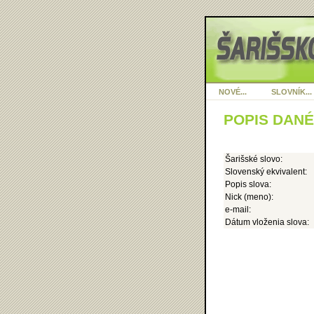
NOVÉ...
SLOVNÍK...
POPIS DAN
Šarišské slovo:
Slovenský ekvivalent:
Popis slova:
Nick (meno):
e-mail:
Dátum vloženia slova: