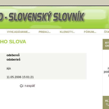
VYHĽADÁVANIE...
PRIDAJ...
KLENOTY...
FÓRUM...
ŠTA
ÉHO SLOVA
RÝ
OK
odebereš
odoberieš
aja
pod
11.05.2006 15:01:21
HĽ