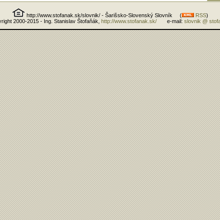
http://www.stofanak.sk/slovnik/ - Šarišsko-Slovenský Slovník (
RSS
)
right 2000-2015 - Ing. Stanislav Štofaňák,
http://www.stofanak.sk/
e-mail:
slovnik @ stof