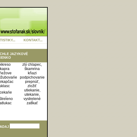
TISTIKY...
KONTAKT...
CHLE JAZYKOVÉ
IENKO
bikreso
zlý chlapec,
kapra
škamrina
ńežove
kňazi
džubovańe
podpichovanie
ekapčac
prepnúť,
sklasc
zložiť
utiekanie,
cekańe
utekanie,
štreĺeno
vystrelené
atlukac
zatĺkať
ADAJ