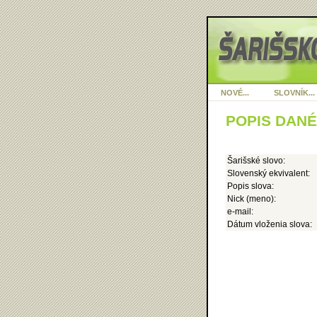
NOVÉ...
SLOVNÍK...
POPIS DAN
Šarišské slovo:
Slovenský ekvivalent:
Popis slova:
Nick (meno):
e-mail:
Dátum vloženia slova: