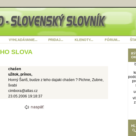
VYHĽADÁVANIE...
PRIDAJ...
KLENOTY...
FÓRUM...
ŠTA
ÉHO SLOVA
RÝ
OK
chaśen
k
užitok, prínos,
pod
Horný Šariš, budze z teho dajaki chaśen ? Pichne, Zubne,
pr
švabi
cimbora@atlas.cz
u
23.05.2006 19:18:37
vi
z
HĽ