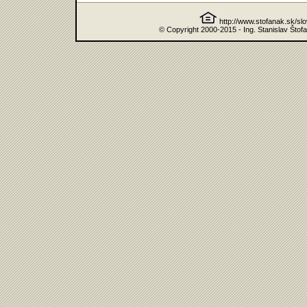
http://www.stofanak.sk/sl
© Copyright 2000-2015 - Ing. Stanislav Štof