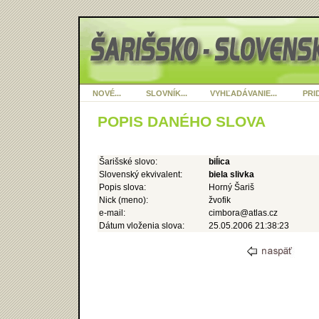
NOVÉ...
SLOVNÍK...
VYHĽADÁVANIE...
PRID
POPIS DANÉHO SLOVA
Šarišské slovo:
biĺica
Slovenský ekvivalent:
biela slivka
Popis slova:
Horný Šariš
Nick (meno):
žvofik
e-mail:
cimbora@atlas.cz
Dátum vloženia slova:
25.05.2006 21:38:23