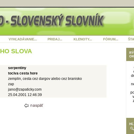
VYHĽADÁVANIE...
PRIDAJ...
KLENOTY...
FÓRUM...
ŠTA
ÉHO SLOVA
RÝ
OK
serpentiny
tociva cesta hore
d
zemplin, cesta cez dargov alebo cez branisko
zap
n
jano@zapaticky.com
po
25.04.2001 12:46:39
HĽ