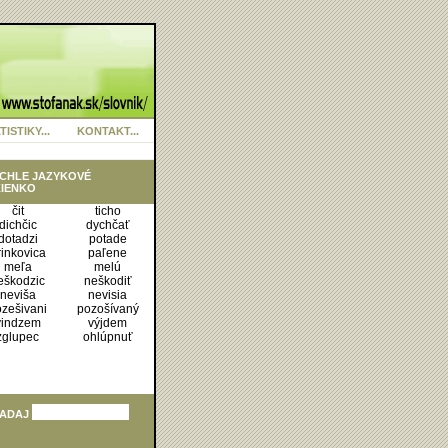
TISTIKY...
KONTAKT...
CHLE JAZYKOVÉ
IENKO
čit
ticho
dichčic
dychčať
dotadzi
potade
rinkovica
paľene
meľa
melú
eškodzic
neškodiť
neviša
nevisia
zešivani
pozošívaný
vindzem
výjdem
zglupec
ohlúpnuť
ADAJ