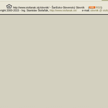
http://www.stofanak.sk/slovnik/ - Šarišsko-Slovenský Slovník (
RSS
)
right 2000-2015 - Ing. Stanislav Štofaňák,
http://www.stofanak.sk/
e-mail:
slovnik @ stof