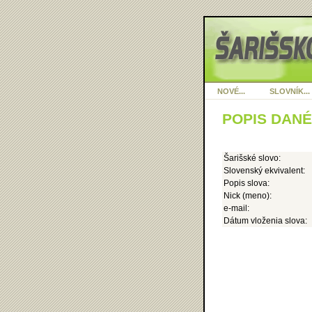
NOVÉ...
SLOVNÍK...
POPIS DAN
Šarišské slovo:
Slovenský ekvivalent:
Popis slova:
Nick (meno):
e-mail:
Dátum vloženia slova: