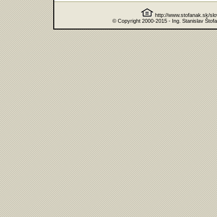
http://www.stofanak.sk/sl
© Copyright 2000-2015 - Ing. Stanislav Štof