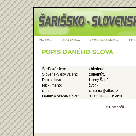
NOVÉ...
SLOVNÍK...
VYHĽADÁVANIE...
PRID
POPIS DANÉHO SLOVA
Šarišské slovo:
zbĺednuc
Slovenský ekvivalent:
zblednúť,
Popis slova:
Horný Šariš
Nick (meno):
žvofik
e-mail:
cimbora@atlas.cz
Dátum vloženia slova:
31.05.2006 18:59:26