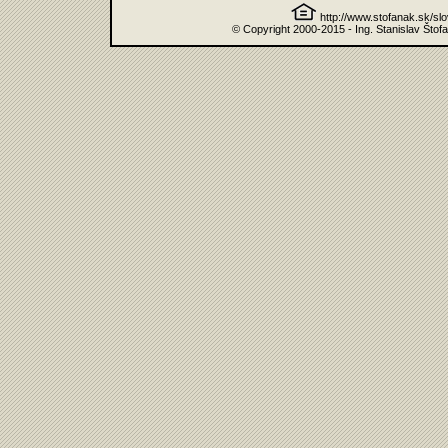
http://www.stofanak.sk/sl
© Copyright 2000-2015 - Ing. Stanislav Štof