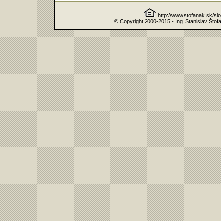
http://www.stofanak.sk/sl
© Copyright 2000-2015 - Ing. Stanislav Štof