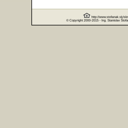
http://www.stofanak.sk/sl
© Copyright 2000-2015 - Ing. Stanislav Štof