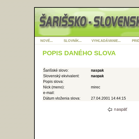
NOVÉ...
SLOVNÍK...
VYHĽADÁVANIE...
PRID
POPIS DANÉHO SLOVA
Šarišské slovo:
naspak
Slovenský ekvivalent:
naopak
Popis slova:
Nick (meno):
mirec
e-mail:
Dátum vloženia slova:
27.04.2001 14:44:15