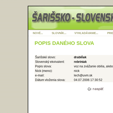
NOVÉ...
SLOVNÍK...
VYHĽADÁVANIE...
PRID
POPIS DANÉHO SLOVA
Šarišské slovo:
drabiňak
Slovenský ekvivalent:
rebriniak
Popis slova:
voz na zvážanie obilia, aleb
Nick (meno):
nick
e-mail:
lech@uvm.sk
Dátum vloženia slova:
04.07.2006 17:30:52