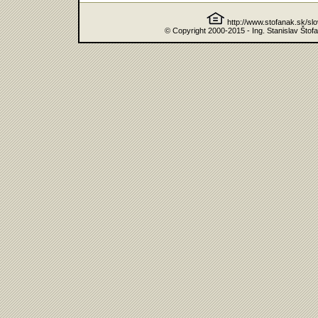
http://www.stofanak.sk/sl
© Copyright 2000-2015 - Ing. Stanislav Štof