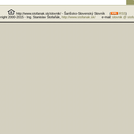
http://www.stofanak.sk/slovnik/ - Šarišsko-Slovenský Slovník (
RSS
)
right 2000-2015 - Ing. Stanislav Štofaňák,
http://www.stofanak.sk/
e-mail:
slovnik @ stof