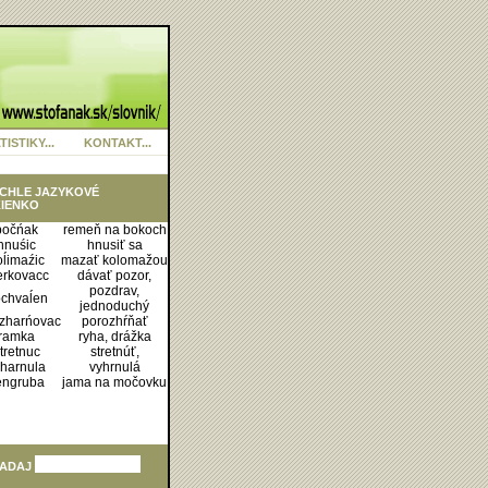
TISTIKY...
KONTAKT...
CHLE JAZYKOVÉ
IENKO
bočńak
remeň na bokoch
hnuśic
hnusiť sa
oĺimaźic
mazať kolomažou
rkovacc
dávať pozor,
pozdrav,
chvaĺen
jednoduchý
zharńovac
porozhŕňať
ramka
ryha, drážka
tretnuc
stretnúť,
harnula
vyhrnulá
engruba
jama na močovku
ADAJ