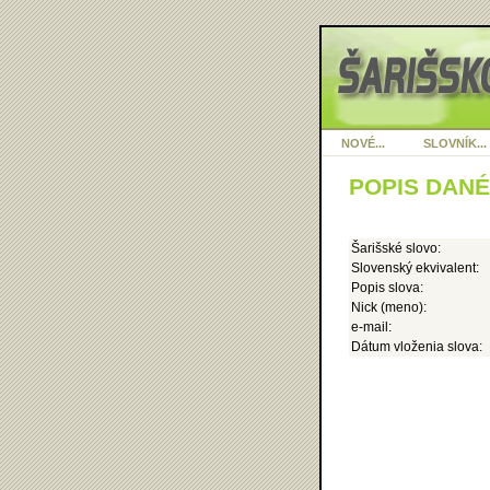
NOVÉ...
SLOVNÍK...
POPIS DAN
Šarišské slovo:
Slovenský ekvivalent:
Popis slova:
Nick (meno):
e-mail:
Dátum vloženia slova: