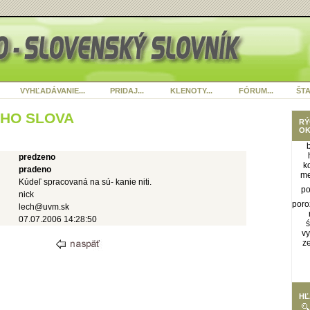
VYHĽADÁVANIE...
PRIDAJ...
KLENOTY...
FÓRUM...
ŠTA
ÉHO SLOVA
RÝ
OK
predzeno
k
pradeno
me
Kúdeľ spracovaná na sú- kanie niti.
po
nick
poro
lech@uvm.sk
07.07.2006 14:28:50
ś
vy
z
HĽ