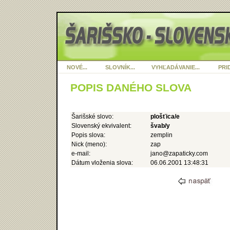
NOVÉ...
SLOVNÍK...
VYHĽADÁVANIE...
PRID
POPIS DANÉHO SLOVA
Šarišské slovo:
plošťica/e
Slovenský ekvivalent:
švab/y
Popis slova:
zemplin
Nick (meno):
zap
e-mail:
jano@zapaticky.com
Dátum vloženia slova:
06.06.2001 13:48:31