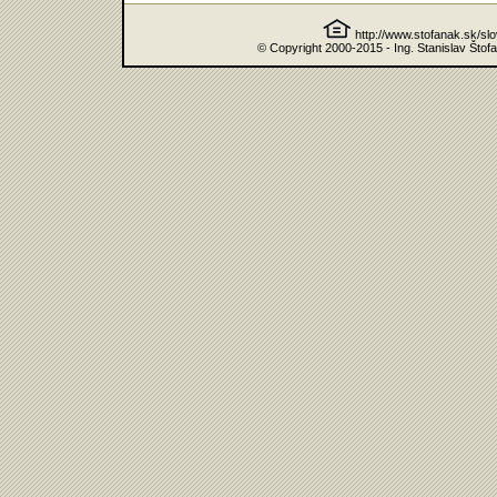
http://www.stofanak.sk/sl
© Copyright 2000-2015 - Ing. Stanislav Štof