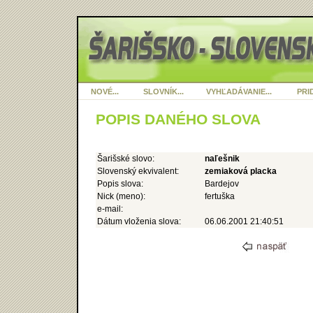
NOVÉ...
SLOVNÍK...
VYHĽADÁVANIE...
PRID
POPIS DANÉHO SLOVA
Šarišské slovo:
naľešnik
Slovenský ekvivalent:
zemiaková placka
Popis slova:
Bardejov
Nick (meno):
fertuška
e-mail:
Dátum vloženia slova:
06.06.2001 21:40:51